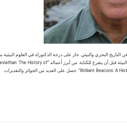
لتاريخ البحري والبيئي. حاز على درجة الدكتوراه في العلوم البيئية م
جامعة ماساتشوستس. عمل في مجال البيئة والحفاظ على البيئة قبل أن يتفرغ للكتابة. من أبرز أعماله “han: The History of
Whaling in America” و”Brilliant Beacons: A History of the American Lighthouse”. حصل على العديد من الجوائز والتقديرات