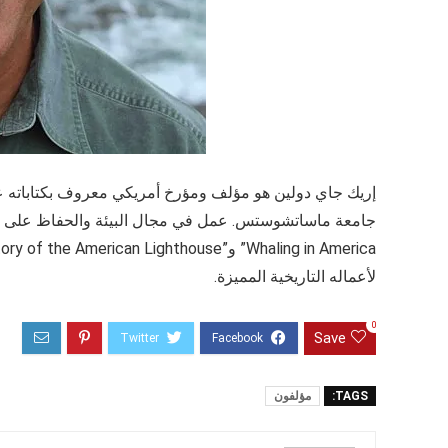
إريك جاي دولين هو مؤلف ومؤرخ أمريكي معروف بكتاباته عن ا
لأعماله التاريخية المميزة.
0
Save
TAGS:
مؤلفون