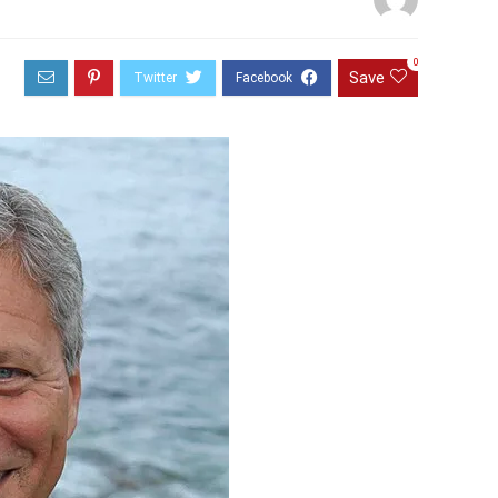
0
Save