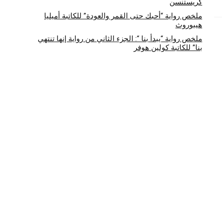
كريستنسن
ملخص رواية “أحبك حتى القمر والعودة” للكاتبة أميليا
هيبوروث
ملخص رواية “يبدأ بنا “: الجزء الثاني من رواية إنها تنتهي
بنا” للكاتبة كولين هوفر