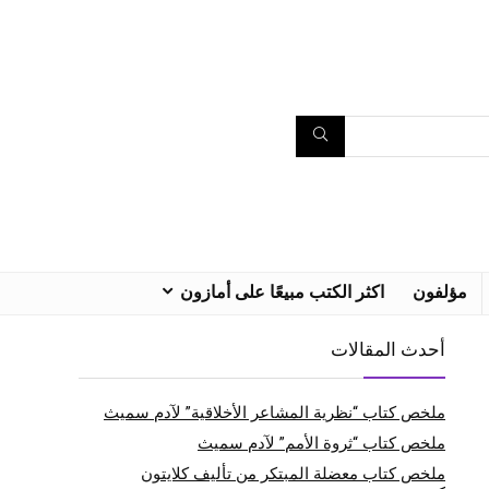
مؤلفون
اكثر الكتب مبيعًا على أمازون
أحدث المقالات
ملخص كتاب “نظرية المشاعر الأخلاقية” لآدم سميث
ملخص كتاب “ثروة الأمم” لآدم سميث
ملخص كتاب معضلة المبتكر من تأليف كلايتون