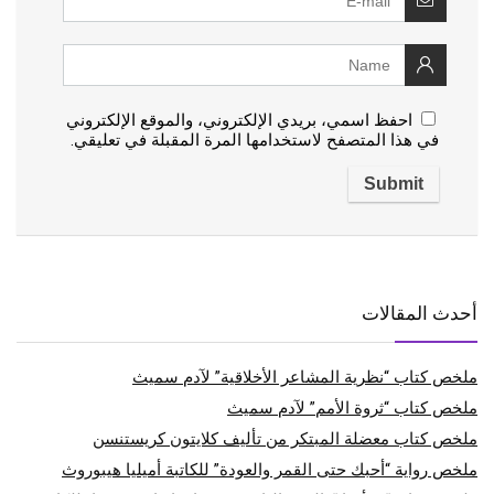
احفظ اسمي، بريدي الإلكتروني، والموقع الإلكتروني
في هذا المتصفح لاستخدامها المرة المقبلة في تعليقي.
أحدث المقالات
ملخص كتاب “نظرية المشاعر الأخلاقية” لآدم سميث
ملخص كتاب “ثروة الأمم” لآدم سميث
ملخص كتاب معضلة المبتكر من تأليف كلايتون كريستنسن
ملخص رواية “أحبك حتى القمر والعودة” للكاتبة أميليا هيبوروث