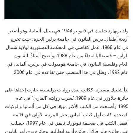
ولد برنهارد شلينك في 6 يوليو 1944 في بيتيل، ألمانيا، وهو أصغر
أربعة أطفال. درس القانون في جامعة برلين الحرة، حيث تخرج
في عام 1968. عمل كقاضي في المحكمة الدستورية لولاية شمال
الراين – فستفاليا ابتداءً من عام 1988، وأصبح أستاذًا للقانون
العام وفلسفة القانون في جامعة هومبولت في برلين، ألمانيا، في
عام 1992، وظل في هذا المنصب حتى تقاعده في عام 2006.
بدأ شلينك مسيرته ككاتب بعدة روايات بوليسية، حازت إحداها على
جائزة جلاوزر في عام 1989. نُشرت روايته “القارئ” في عام
1995 وأصبحت من الكتب الأكثر مبيعًا في كل من ألمانيا والولايات
المتحدة. كانت أول كتاب ألماني يحتل المرتبة الأولى في قائمة
أفضل الكتب في صحيفة نيويورك تايمز. في عام 1997، حصلت
على جائزة هانز فالادا، جائزة أدبية إيطالية، وجائزة بري لور باتايون