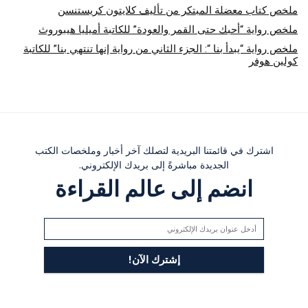
ملخص كتاب معضلة المبتكر من تأليف كلايتون كريستنسن
ملخص رواية “أحبك حتى القمر والعودة” للكاتبة أميليا هيبوروث
ملخص رواية “يبدأ بنا “: الجزء الثاني من رواية إنها تنتهي بنا” للكاتبة
كولين هوفر
اشترك في قائمتنا البريدية لتصلك آخر أخبار وملخصات الكتب
الجديدة مباشرةً إلى بريدك الإلكتروني.
انضم إلى عالم القراءة