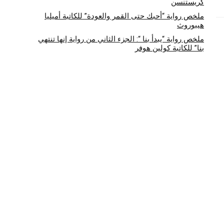
كريستنسن
ملخص رواية “أحبك حتى القمر والعودة” للكاتبة أميليا
هيبوروث
ملخص رواية “يبدأ بنا “: الجزء الثاني من رواية إنها تنتهي
بنا” للكاتبة كولين هوفر