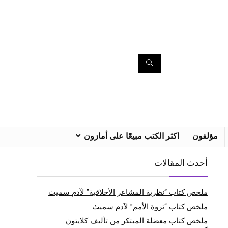
مؤلفون
اكثر الكتب مبيعًا على أمازون
أحدث المقالات
ملخص كتاب “نظرية المشاعر الأخلاقية” لآدم سميث
ملخص كتاب “ثروة الأمم” لآدم سميث
ملخص كتاب معضلة المبتكر من تأليف كلايتون