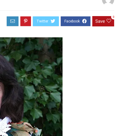
0
Save