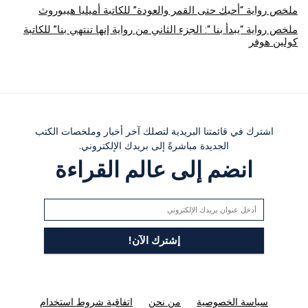
ملخص رواية “أحبك حتى القمر والعودة” للكاتبة أميليا هيبوروث
ملخص رواية “يبدأ بنا “: الجزء الثاني من رواية إنها تنتهي بنا” للكاتبة
كولين هوفر
اشترك في قائمتنا البريدية لتصلك آخر أخبار وملخصات الكتب
الجديدة مباشرةً إلى بريدك الإلكتروني.
انضم إلى عالم القراءة
سياسة الخصوصية
من نحن
اتفاقية شروط استخدام