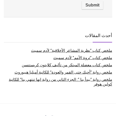
أحدث المقالات
ملخص كتاب “نظرية المشاعر الأخلاقية” لآدم سميث
ملخص كتاب “ثروة الأمم” لآدم سميث
ملخص كتاب معضلة المبتكر من تأليف كلايتون كريستنسن
ملخص رواية “أحبك حتى القمر والعودة” للكاتبة أميليا هيبوروث
ملخص رواية “يبدأ بنا “: الجزء الثاني من رواية إنها تنتهي بنا” للكاتبة
كولين هوفر