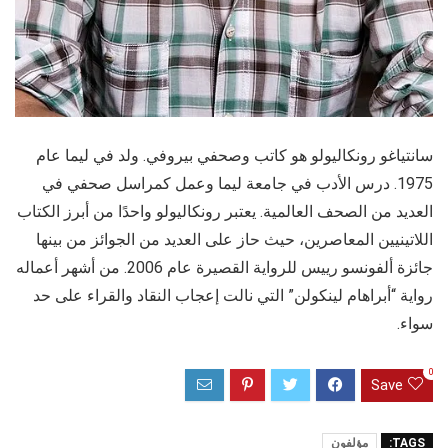
سانتياغو رونكاليولو هو كاتب وصحفي بيروفي. ولد في ليما عام
1975. درس الأدب في جامعة ليما وعمل كمراسل صحفي في
العديد من الصحف العالمية. يعتبر رونكاليولو واحدًا من أبرز الكتاب
اللاتينيين المعاصرين، حيث حاز على العديد من الجوائز من بينها
جائزة ألفونسو رييس للرواية القصيرة عام 2006. من أشهر أعماله
رواية “أبراهام لينكولن” التي نالت إعجاب النقاد والقراء على حد
سواء.
0
Save
TAGS:
مؤلفون