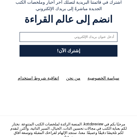
اشترك في قائمتنا البريدية لتصلك آخر أخبار وملخصات الكتب
الجديدة مباشرةً إلى بريدك الإلكتروني.
انضم إلى عالم القراءة
سياسة الخصوصية
من نحن
اتفاقية شروط استخدام
مرحبًا بكم في kotobreview، المنصة الرائدة لملخصات الكتب المتنوعة. نختار
لكم بعناية الكتب في مجالات تحسين الذات، الخيال، السير الذاتية، وأكثر، لنقدم
لكم تلخيصًا دقيقًا وعميقًا. معنا، ستجد الإلهام لقراءتك المقبلة وتوسعة آفاق
معرفتك.