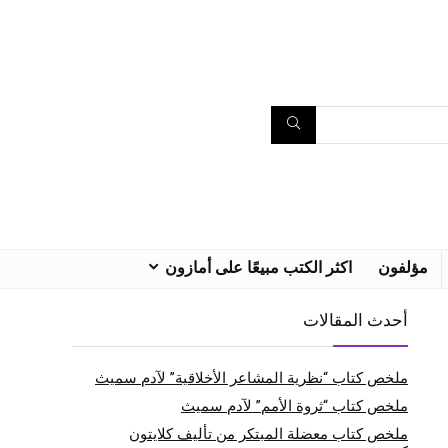
مؤلفون
اكثر الكتب مبيعًا على أمازون
أحدث المقالات
ملخص كتاب “نظرية المشاعر الأخلاقية” لآدم سميث
ملخص كتاب “ثروة الأمم” لآدم سميث
ملخص كتاب معضلة المبتكر من تأليف كلايتون