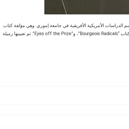
م الدراسات الأمريكية الأفريقية في جامعة إموري. وهي مؤلفة كتاب
“White Rage” الذي فاز بجائزة دائرة نقاد الكتب الوطنية، وكتاب “Bourgeois Radicals”، و”Eyes off the Prize”. تم تعيينها زميلة