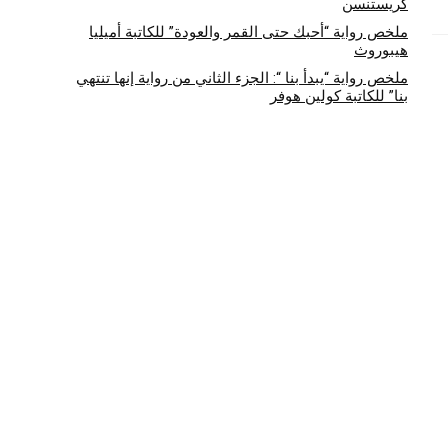
كريستنسن
ملخص رواية “أحبك حتى القمر والعودة” للكاتبة أميليا
هيبوروث
ملخص رواية “يبدأ بنا “: الجزء الثاني من رواية إنها تنتهي
بنا” للكاتبة كولين هوفر