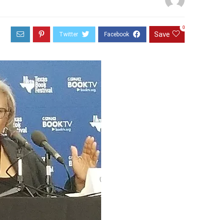
0
Save