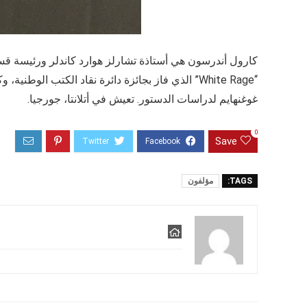
كارول أندرسون هي أستاذة تشارلز هوارد كاندلر ورئيسة قس
غوغنهايم لدراسات الدستور. تعيش في أتلانتا، جورجيا.
0
Save
TAGS:
مؤلفون