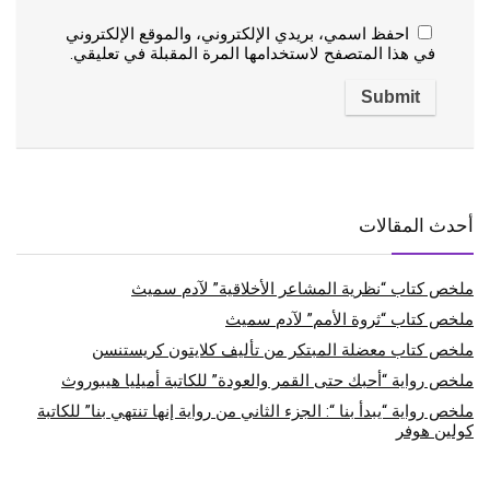
احفظ اسمي، بريدي الإلكتروني، والموقع الإلكتروني
في هذا المتصفح لاستخدامها المرة المقبلة في تعليقي.
أحدث المقالات
ملخص كتاب “نظرية المشاعر الأخلاقية” لآدم سميث
ملخص كتاب “ثروة الأمم” لآدم سميث
ملخص كتاب معضلة المبتكر من تأليف كلايتون كريستنسن
ملخص رواية “أحبك حتى القمر والعودة” للكاتبة أميليا هيبوروث
ملخص رواية “يبدأ بنا “: الجزء الثاني من رواية إنها تنتهي بنا” للكاتبة
كولين هوفر