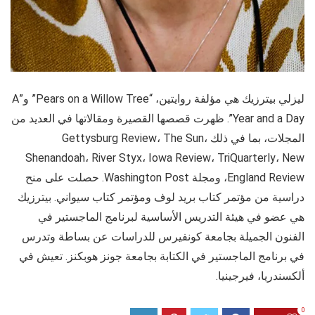
ليزلي بيترزيك هي مؤلفة روايتين، “Pears on a Willow Tree” و”A
Year and a Day”. ظهرت قصصها القصيرة ومقالاتها في العديد من
المجلات، بما في ذلك Gettysburg Review، The Sun،
Shenandoah، River Styx، Iowa Review، TriQuarterly، New
England Review، ومجلة Washington Post. حصلت على منح
دراسية من مؤتمر كتاب بريد لوف ومؤتمر كتاب سيواني. بيترزيك
هي عضو في هيئة التدريس الأساسية لبرنامج الماجستير في
الفنون الجميلة بجامعة كونفيرس للدراسات عن بساطة وتدرس
في برنامج الماجستير في الكتابة بجامعة جونز هوبكنز. تعيش في
ألكسندريا، فيرجينيا.
0