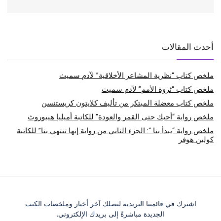
أحدث المقالات
ملخص كتاب “نظرية المشاعر الأخلاقية” لآدم سميث
ملخص كتاب “ثروة الأمم” لآدم سميث
ملخص كتاب معضلة المبتكر من تأليف كلايتون كريستنسن
ملخص رواية “أحبك حتى القمر والعودة” للكاتبة أميليا هيبوروث
ملخص رواية “يبدأ بنا “: الجزء الثاني من رواية إنها تنتهي بنا” للكاتبة
كولين هوفر
اشترك في قائمتنا البريدية لتصلك آخر أخبار وملخصات الكتب
الجديدة مباشرةً إلى بريدك الإلكتروني.