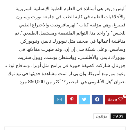
أليس دريغر هي أستاذة في العلوم الطبية الإنسانية السريرية
والأخلاقيات الطبية في كلية الطب في جامعة نورث وسترن
فينبرغ، وهي مؤلفة كتاب “الهرمافروديت والاختراع الطبي
للجنس” و”واحد منا: التوائم الملتصقة ومستقبل الطبيعي”. تم
مناقشة أعمالها في صحف مثل نيويورك تايمز، ونيويوركر،
وساينس، وعلى شبكة سي إن إن، وقد ظهرت مقالاتها في
نيويورك تايمز، والأطلسي، وواشنطن بوست، ووول ستريت
جورنال. شاركت كضيفة خبيرة في برامج مثل أوبرا، وسافاج لوف،
وغود مورنينغ أمريكا، وإن بي آر. تمت مشاهدة حديثها في تيد توك
بعنوان “هل الأناتومي هي المصير؟” أكثر من 850,000 مرة.
0
Save
TAGS:
مؤلفون