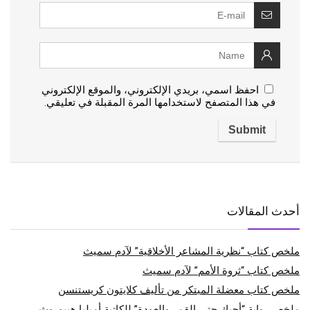
احفظ اسمي، بريدي الإلكتروني، والموقع الإلكتروني
في هذا المتصفح لاستخدامها المرة المقبلة في تعليقي.
أحدث المقالات
ملخص كتاب “نظرية المشاعر الأخلاقية” لآدم سميث
ملخص كتاب “ثروة الأمم” لآدم سميث
ملخص كتاب معضلة المبتكر من تأليف كلايتون كريستنسن
ملخص رواية “أحبك حتى القمر والعودة” للكاتبة أميليا هيبوروث