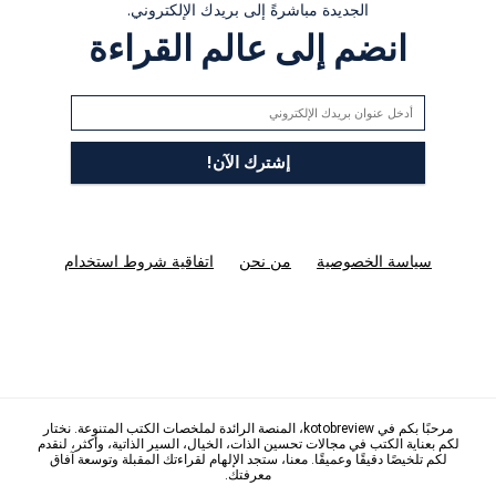
الجديدة مباشرةً إلى بريدك الإلكتروني.
انضم إلى عالم القراءة
سياسة الخصوصية
من نحن
اتفاقية شروط استخدام
مرحبًا بكم في kotobreview، المنصة الرائدة لملخصات الكتب المتنوعة. نختار
لكم بعناية الكتب في مجالات تحسين الذات، الخيال، السير الذاتية، وأكثر، لنقدم
لكم تلخيصًا دقيقًا وعميقًا. معنا، ستجد الإلهام لقراءتك المقبلة وتوسعة آفاق
معرفتك.