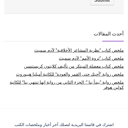
أحدث المقالات
ملخص كتاب “نظرية المشاعر الأخلاقية” لآدم سميث
ملخص كتاب “ثروة الأمم” لآدم سميث
ملخص كتاب معضلة المبتكر من تأليف كلايتون كريستنسن
ملخص رواية “أحبك حتى القمر والعودة” للكاتبة أميليا هيبوروث
ملخص رواية “يبدأ بنا “: الجزء الثاني من رواية إنها تنتهي بنا” للكاتبة
كولين هوفر
اشترك في قائمتنا البريدية لتصلك آخر أخبار وملخصات الكتب