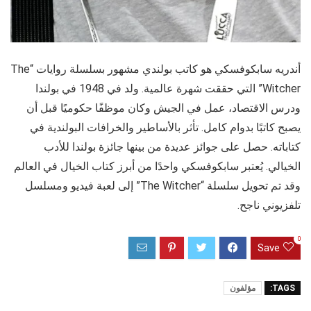
أندريه سابكوفسكي هو كاتب بولندي مشهور بسلسلة روايات “The
Witcher” التي حققت شهرة عالمية. ولد في 1948 في بولندا
ودرس الاقتصاد، عمل في الجيش وكان موظفًا حكوميًا قبل أن
يصبح كاتبًا بدوام كامل. تأثر بالأساطير والخرافات البولندية في
كتاباته. حصل على جوائز عديدة من بينها جائزة بولندا للأدب
الخيالي. يُعتبر سابكوفسكي واحدًا من أبرز كتاب الخيال في العالم
وقد تم تحويل سلسلة “The Witcher” إلى لعبة فيديو ومسلسل
تلفزيوني ناجح.
0
Save
TAGS:
مؤلفون