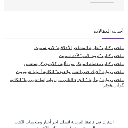
أحدث المقالات
ملخص كتاب “نظرية المشاعر الأخلاقية” لآدم سميث
ملخص كتاب “ثروة الأمم” لآدم سميث
ملخص كتاب معضلة المبتكر من تأليف كلايتون كريستنسن
ملخص رواية “أحبك حتى القمر والعودة” للكاتبة أميليا هيبوروث
ملخص رواية “يبدأ بنا “: الجزء الثاني من رواية إنها تنتهي بنا” للكاتبة
كولين هوفر
اشترك في قائمتنا البريدية لتصلك آخر أخبار وملخصات الكتب
الجديدة مباشرةً إلى بريدك الإلكتروني.