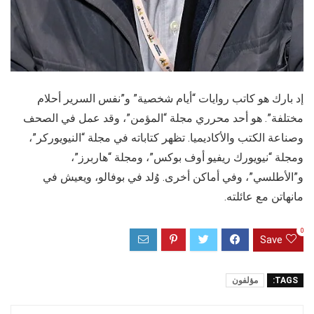
إد بارك هو كاتب روايات “أيام شخصية” و”نفس السرير أحلام
مختلفة”. هو أحد محرري مجلة “المؤمن”، وقد عمل في الصحف
وصناعة الكتب والأكاديميا. تظهر كتاباته في مجلة “النيويوركر”،
ومجلة “نيويورك ريفيو أوف بوكس”، ومجلة “هاربرز”،
و”الأطلسي”، وفي أماكن أخرى. وُلد في بوفالو، ويعيش في
مانهاتن مع عائلته.
0
Save
TAGS:
مؤلفون