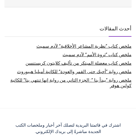
أحدث المقالات
ملخص كتاب “نظرية المشاعر الأخلاقية” لآدم سميث
ملخص كتاب “ثروة الأمم” لآدم سميث
ملخص كتاب معضلة المبتكر من تأليف كلايتون كريستنسن
ملخص رواية “أحبك حتى القمر والعودة” للكاتبة أميليا هيبوروث
ملخص رواية “يبدأ بنا “: الجزء الثاني من رواية إنها تنتهي بنا” للكاتبة
كولين هوفر
اشترك في قائمتنا البريدية لتصلك آخر أخبار وملخصات الكتب
الجديدة مباشرةً إلى بريدك الإلكتروني.