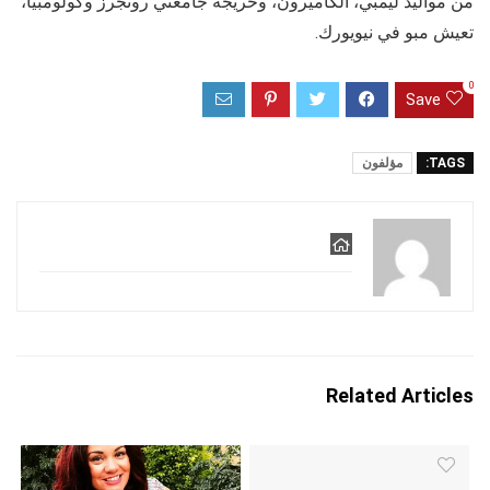
من مواليد ليمبي، الكاميرون، وخريجة جامعتي روتجرز وكولومبيا،
تعيش مبو في نيويورك.
0
Save
TAGS:
مؤلفون
Related Articles