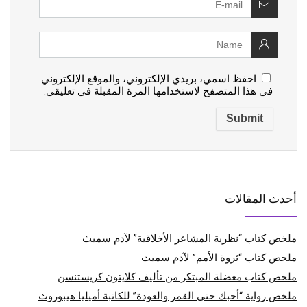
احفظ اسمي، بريدي الإلكتروني، والموقع الإلكتروني
في هذا المتصفح لاستخدامها المرة المقبلة في تعليقي.
أحدث المقالات
ملخص كتاب “نظرية المشاعر الأخلاقية” لآدم سميث
ملخص كتاب “ثروة الأمم” لآدم سميث
ملخص كتاب معضلة المبتكر من تأليف كلايتون كريستنسن
ملخص رواية “أحبك حتى القمر والعودة” للكاتبة أميليا هيبوروث