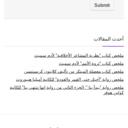
أحدث المقالات
ملخص كتاب “نظرية المشاعر الأخلاقية” لآدم سميث
ملخص كتاب “ثروة الأمم” لآدم سميث
ملخص كتاب معضلة المبتكر من تأليف كلايتون كريستنسن
ملخص رواية “أحبك حتى القمر والعودة” للكاتبة أميليا هيبوروث
ملخص رواية “يبدأ بنا “: الجزء الثاني من رواية إنها تنتهي بنا” للكاتبة
كولين هوفر