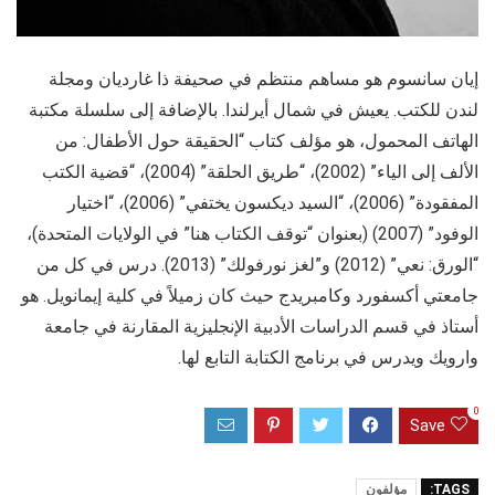
إيان سانسوم هو مساهم منتظم في صحيفة ذا غارديان ومجلة
لندن للكتب. يعيش في شمال أيرلندا. بالإضافة إلى سلسلة مكتبة
الهاتف المحمول، هو مؤلف كتاب “الحقيقة حول الأطفال: من
الألف إلى الياء” (2002)، “طريق الحلقة” (2004)، “قضية الكتب
المفقودة” (2006)، “السيد ديكسون يختفي” (2006)، “اختيار
الوفود” (2007) (بعنوان “توقف الكتاب هنا” في الولايات المتحدة)،
“الورق: نعي” (2012) و”لغز نورفولك” (2013). درس في كل من
جامعتي أكسفورد وكامبريدج حيث كان زميلاً في كلية إيمانويل. هو
أستاذ في قسم الدراسات الأدبية الإنجليزية المقارنة في جامعة
وارويك ويدرس في برنامج الكتابة التابع لها.
0
Save
TAGS:
مؤلفون