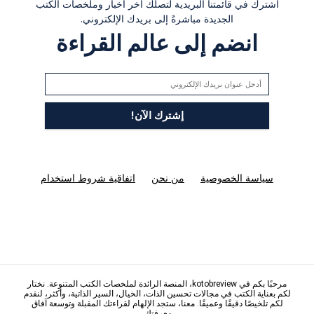
اشترك في قائمتنا البريدية لتصلك آخر أخبار وملخصات الكتب
الجديدة مباشرةً إلى بريدك الإلكتروني.
انضم إلى عالم القراءة
سياسة الخصوصية
من نحن
اتفاقية شروط استخدام
مرحبًا بكم في kotobreview، المنصة الرائدة لملخصات الكتب المتنوعة. نختار
لكم بعناية الكتب في مجالات تحسين الذات، الخيال، السير الذاتية، وأكثر، لنقدم
لكم تلخيصًا دقيقًا وعميقًا. معنا، ستجد الإلهام لقراءتك المقبلة وتوسعة آفاق
معرفتك.