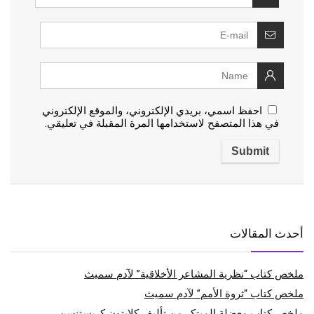
احفظ اسمي، بريدي الإلكتروني، والموقع الإلكتروني
في هذا المتصفح لاستخدامها المرة المقبلة في تعليقي.
أحدث المقالات
ملخص كتاب “نظرية المشاعر الأخلاقية” لآدم سميث
ملخص كتاب “ثروة الأمم” لآدم سميث
ملخص كتاب معضلة المبتكر من تأليف كلايتون كريستنسن