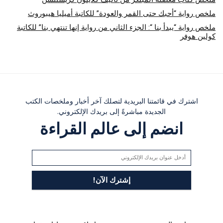
ملخص رواية “أحبك حتى القمر والعودة” للكاتبة أميليا هيبوروث
ملخص رواية “يبدأ بنا “: الجزء الثاني من رواية إنها تنتهي بنا” للكاتبة
كولين هوفر
اشترك في قائمتنا البريدية لتصلك آخر أخبار وملخصات الكتب
الجديدة مباشرةً إلى بريدك الإلكتروني.
انضم إلى عالم القراءة