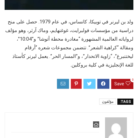
ولد بن ليرنر في توبيكا، كانساس، في عام 1979. حصل على منح
دراسية من مؤسسات فولبرايت، غوغنهايم، وماك آرثر، وهو مؤلف
لرواياته العالمية المشهورة “مغادرة محطة أتوشا” و”10:04″،
ومقالة “كراهية الشعر”. تتضمن مجموعات شعره “أرقام
ليختنبرغ”، “زاوية الانحدار”، و”المسار الحر”. يعمل ليرنر كأستاذ
للغة الإنجليزية في كلية بروكلين.
0
Save
TAGS:
مؤلفون