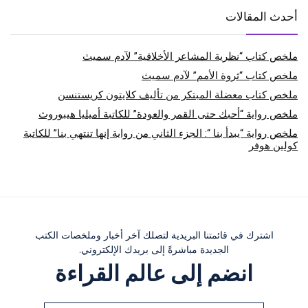
أحدث المقالات
ملخص كتاب “نظرية المشاعر الأخلاقية” لآدم سميث
ملخص كتاب “ثروة الأمم” لآدم سميث
ملخص كتاب معضلة المبتكر من تأليف كلايتون كريستنسن
ملخص رواية “أحبك حتى القمر والعودة” للكاتبة أميليا هيبوروث
ملخص رواية “يبدأ بنا “: الجزء الثاني من رواية إنها تنتهي بنا” للكاتبة
كولين هوفر
اشترك في قائمتنا البريدية لتصلك آخر أخبار وملخصات الكتب
الجديدة مباشرةً إلى بريدك الإلكتروني.
انضم إلى عالم القراءة