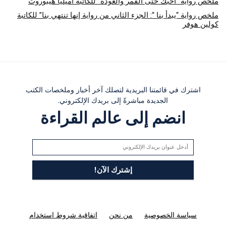
ملخص رواية “أحبك حتى القمر والعودة” للكاتبة أميليا هيبوروث
ملخص رواية “يبدأ بنا “: الجزء الثاني من رواية إنها تنتهي بنا” للكاتبة
كولين هوفر
اشترك في قائمتنا البريدية لتصلك آخر أخبار وملخصات الكتب
الجديدة مباشرةً إلى بريدك الإلكتروني.
انضم إلى عالم القراءة
سياسة الخصوصية
من نحن
اتفاقية شروط استخدام