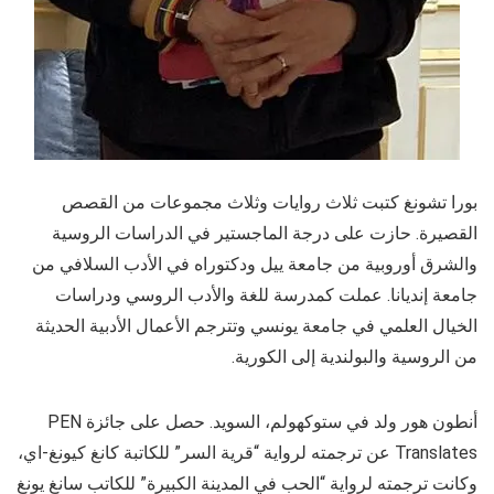
بورا تشونغ كتبت ثلاث روايات وثلاث مجموعات من القصص
القصيرة. حازت على درجة الماجستير في الدراسات الروسية
والشرق أوروبية من جامعة ييل ودكتوراه في الأدب السلافي من
جامعة إنديانا. عملت كمدرسة للغة والأدب الروسي ودراسات
الخيال العلمي في جامعة يونسي وتترجم الأعمال الأدبية الحديثة
من الروسية والبولندية إلى الكورية.
أنطون هور ولد في ستوكهولم، السويد. حصل على جائزة PEN
Translates عن ترجمته لرواية “قرية السر” للكاتبة كانغ كيونغ-اي،
وكانت ترجمته لرواية “الحب في المدينة الكبيرة” للكاتب سانغ يونغ