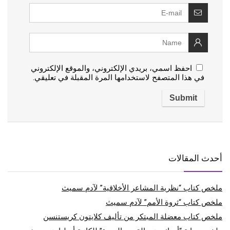
احفظ اسمي، بريدي الإلكتروني، والموقع الإلكتروني
في هذا المتصفح لاستخدامها المرة المقبلة في تعليقي.
أحدث المقالات
ملخص كتاب “نظرية المشاعر الأخلاقية” لآدم سميث
ملخص كتاب “ثروة الأمم” لآدم سميث
ملخص كتاب معضلة المبتكر من تأليف كلايتون كريستنسن