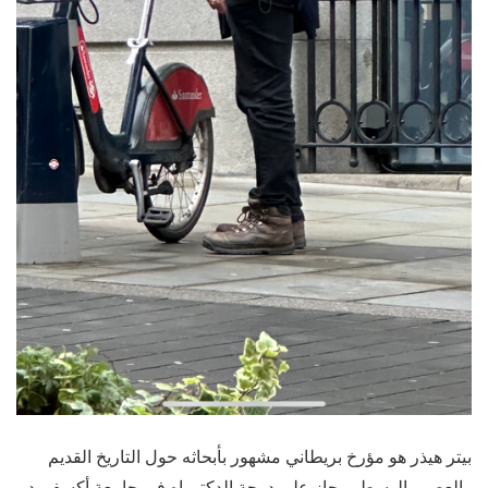
بيتر هيذر هو مؤرخ بريطاني مشهور بأبحاثه حول التاريخ القديم
والعصور الوسطى. حاز على درجة الدكتوراه في جامعة أكسفورد