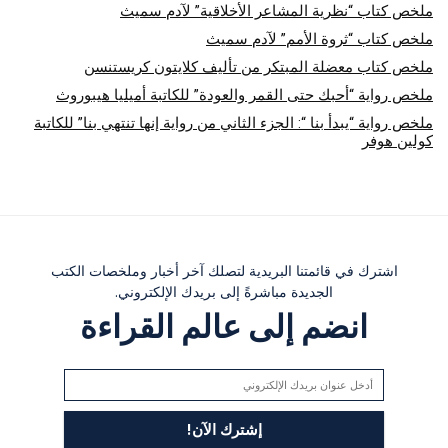
ملخص كتاب “نظرية المشاعر الأخلاقية” لآدم سميث
ملخص كتاب “ثروة الأمم” لآدم سميث
ملخص كتاب معضلة المبتكر من تأليف كلايتون كريستنسن
ملخص رواية “أحبك حتى القمر والعودة” للكاتبة أميليا هيبوروث
ملخص رواية “يبدأ بنا “: الجزء الثاني من رواية إنها تنتهي بنا” للكاتبة
كولين هوفر
اشترك في قائمتنا البريدية لتصلك آخر أخبار وملخصات الكتب
الجديدة مباشرةً إلى بريدك الإلكتروني.
انضم إلى عالم القراءة