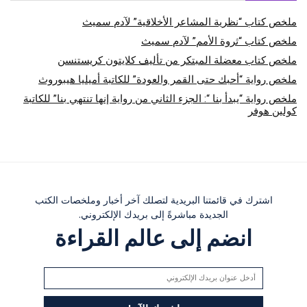
ملخص كتاب “نظرية المشاعر الأخلاقية” لآدم سميث
ملخص كتاب “ثروة الأمم” لآدم سميث
ملخص كتاب معضلة المبتكر من تأليف كلايتون كريستنسن
ملخص رواية “أحبك حتى القمر والعودة” للكاتبة أميليا هيبوروث
ملخص رواية “يبدأ بنا “: الجزء الثاني من رواية إنها تنتهي بنا” للكاتبة
كولين هوفر
اشترك في قائمتنا البريدية لتصلك آخر أخبار وملخصات الكتب
الجديدة مباشرةً إلى بريدك الإلكتروني.
انضم إلى عالم القراءة