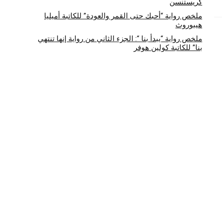
كريستنسن
ملخص رواية “أحبك حتى القمر والعودة” للكاتبة أميليا
هيبوروث
ملخص رواية “يبدأ بنا “: الجزء الثاني من رواية إنها تنتهي
بنا” للكاتبة كولين هوفر