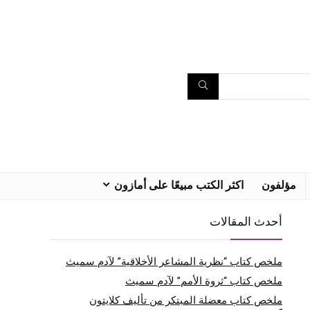
مؤلفون
اكثر الكتب مبيعًا على أمازون
أحدث المقالات
ملخص كتاب “نظرية المشاعر الأخلاقية” لآدم سميث
ملخص كتاب “ثروة الأمم” لآدم سميث
ملخص كتاب معضلة المبتكر من تأليف كلايتون