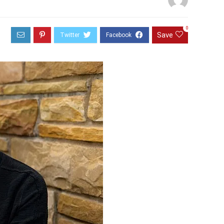
0
Save