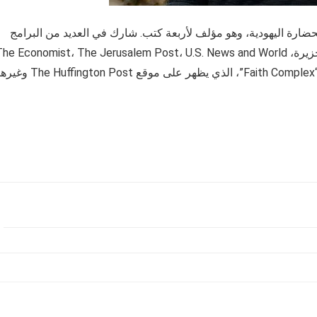
حضارة اليهودية، وهو مؤلف لأربعة كتب. شارك في العديد من البرامج
الإذاعية والتلفزيونية والصحفية، بما في ذلك NPR، CNN، الجزيرة، he Economist، The Jerusalem Post، U.S. News and World