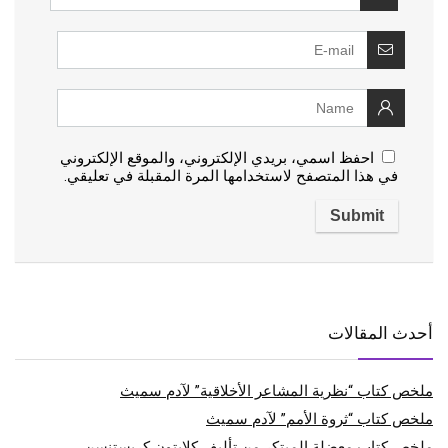
احفظ اسمي، بريدي الإلكتروني، والموقع الإلكتروني
في هذا المتصفح لاستخدامها المرة المقبلة في تعليقي.
أحدث المقالات
ملخص كتاب “نظرية المشاعر الأخلاقية” لآدم سميث
ملخص كتاب “ثروة الأمم” لآدم سميث
ملخص كتاب معضلة المبتكر من تأليف كلايتون كريستنسن