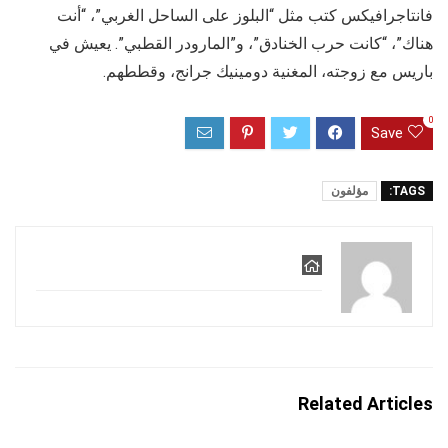
فانتاجرافيكس كتب مثل “البلوز على الساحل الغربي”، “أنت
هناك”، “كانت حرب الخنادق”، و”المارودر القطبي”. يعيش في
باريس مع زوجته، المغنية دومينيك جرانج، وقططهم.
0
Save
TAGS:
مؤلفون
Related Articles