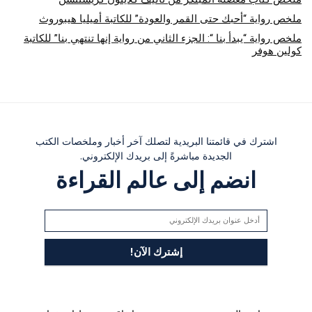
ملخص رواية “أحبك حتى القمر والعودة” للكاتبة أميليا هيبوروث
ملخص رواية “يبدأ بنا “: الجزء الثاني من رواية إنها تنتهي بنا” للكاتبة
كولين هوفر
اشترك في قائمتنا البريدية لتصلك آخر أخبار وملخصات الكتب
الجديدة مباشرةً إلى بريدك الإلكتروني.
انضم إلى عالم القراءة