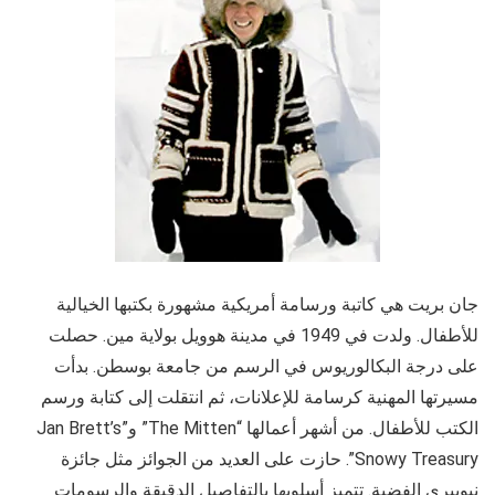
جان بريت هي كاتبة ورسامة أمريكية مشهورة بكتبها الخيالية
للأطفال. ولدت في 1949 في مدينة هوويل بولاية مين. حصلت
على درجة البكالوريوس في الرسم من جامعة بوسطن. بدأت
مسيرتها المهنية كرسامة للإعلانات، ثم انتقلت إلى كتابة ورسم
الكتب للأطفال. من أشهر أعمالها “The Mitten” و”Jan Brett’s
Snowy Treasury”. حازت على العديد من الجوائز مثل جائزة
نيوبيري الفضية. تتميز أسلوبها بالتفاصيل الدقيقة والرسومات