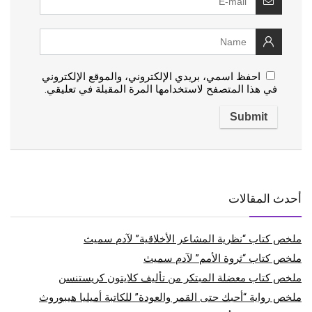
احفظ اسمي، بريدي الإلكتروني، والموقع الإلكتروني
في هذا المتصفح لاستخدامها المرة المقبلة في تعليقي.
أحدث المقالات
ملخص كتاب “نظرية المشاعر الأخلاقية” لآدم سميث
ملخص كتاب “ثروة الأمم” لآدم سميث
ملخص كتاب معضلة المبتكر من تأليف كلايتون كريستنسن
ملخص رواية “أحبك حتى القمر والعودة” للكاتبة أميليا هيبوروث