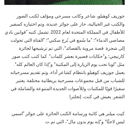
جوزيف كوهيلو، شاعر وكاتب مسرحي ومؤلف لكتب الصور
والكتب غير الخيالية، حاز على جوائز عديدة، وتم اختياره كسفير
للأطفال في المملكة المتحدة لعام 2022. تشمل كتبه “قوانين نادي
مصاصي الدماء”؛ “ما سُمع في بُرج سكني”؛ “الفتاة التي تحولت
إلى شجرة: قصة مروية بالقصائد”، التي تم ترشيحها لجائزة
كارنيجي؛ و”حكايات قصيرة بعشر كلمات”. كما كتب كتب صور
مثل “لونا تحب يوم الزيارة إلى المكتبة” و”إذا كان العالم كله”.
يعمل جوزيف كوهيلو بانتظام كشاعر أداء، وتم تقديم مسرحياته
للشباب من قبل مجموعات مسرحية بريطانية مختلفة. يعتبر
سفيرًا قويًا للمكتبات وللأصوات الجديدة المتنوعة والشاملة في
الشعر. يعيش في كنت، إنجلترا.
كيت ميلنر هي كاتبة ورسامة الكتب الحائزة على جوائز “اسمي
ليس لاجئًا” و”إنه يوم بدون مال”، التي تم ت