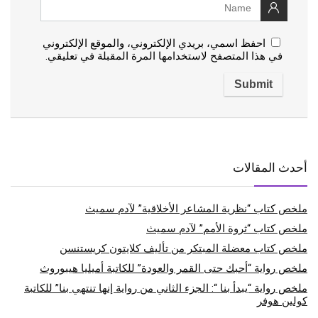
احفظ اسمي، بريدي الإلكتروني، والموقع الإلكتروني
في هذا المتصفح لاستخدامها المرة المقبلة في تعليقي.
أحدث المقالات
ملخص كتاب “نظرية المشاعر الأخلاقية” لآدم سميث
ملخص كتاب “ثروة الأمم” لآدم سميث
ملخص كتاب معضلة المبتكر من تأليف كلايتون كريستنسن
ملخص رواية “أحبك حتى القمر والعودة” للكاتبة أميليا هيبوروث
ملخص رواية “يبدأ بنا “: الجزء الثاني من رواية إنها تنتهي بنا” للكاتبة
كولين هوفر