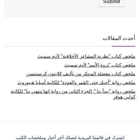
أحدث المقالات
ملخص كتاب “نظرية المشاعر الأخلاقية” لآدم سميث
ملخص كتاب “ثروة الأمم” لآدم سميث
ملخص كتاب معضلة المبتكر من تأليف كلايتون كريستنسن
ملخص رواية “أحبك حتى القمر والعودة” للكاتبة أميليا هيبوروث
ملخص رواية “يبدأ بنا “: الجزء الثاني من رواية إنها تنتهي بنا” للكاتبة
كولين هوفر
اشترك في قائمتنا البريدية لتصلك آخر أخبار وملخصات الكتب