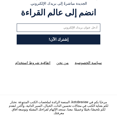
الجديدة مباشرةً إلى بريدك الإلكتروني.
انضم إلى عالم القراءة
سياسة الخصوصية
من نحن
اتفاقية شروط استخدام
مرحبًا بكم في kotobreview، المنصة الرائدة لملخصات الكتب المتنوعة. نختار
لكم بعناية الكتب في مجالات تحسين الذات، الخيال، السير الذاتية، وأكثر، لنقدم
لكم تلخيصًا دقيقًا وعميقًا. معنا، ستجد الإلهام لقراءتك المقبلة وتوسعة آفاق
معرفتك.