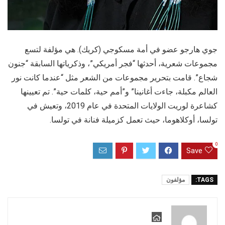
جوي هارجو عضو في أمة مسكوجي (كريك). هي مؤلفة لتسع
مجموعات شعرية، أحدثها “فجر أمريكي”، وذكرياتها السابقة “جنون
شجاع”. قامت بتحرير مجموعات من الشعر مثل “عندما كانت نور
العالم مكبلة، جاءت أغانينا” و”أمم حية، كلمات حية”. تم تعيينها
كشاعرة لوريت الولايات المتحدة في عام 2019، وتعيش في
تولسا، أوكلاهوما، حيث تعمل كزميلة فنانة في تولسا.
0
Save
TAGS:
مؤلفون