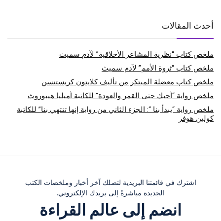
أحدث المقالات
ملخص كتاب “نظرية المشاعر الأخلاقية” لآدم سميث
ملخص كتاب “ثروة الأمم” لآدم سميث
ملخص كتاب معضلة المبتكر من تأليف كلايتون كريستنسن
ملخص رواية “أحبك حتى القمر والعودة” للكاتبة أميليا هيبوروث
ملخص رواية “يبدأ بنا “: الجزء الثاني من رواية إنها تنتهي بنا” للكاتبة
كولين هوفر
اشترك في قائمتنا البريدية لتصلك آخر أخبار وملخصات الكتب
الجديدة مباشرةً إلى بريدك الإلكتروني.
انضم إلى عالم القراءة