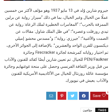
جيروم شارين وُلد في 13 مايو 1937 وهو مؤلف لأكثر من خمسين
عملًا من الخيال وغير الخيال، بما في ذلك “سيزار: رواية عن برلين
الممزقة بالحرب”؛ “المغامرات الخطيرة لملك الرعاة: رواية عن
تيدي روزفلت وعصره”؛ “في ظل الملك شاول: مقالات عن
الصمت والأغنية”؛ “جيرزي: رواية”؛ و”مسدس محشو: إميلي
ديكنسون للقرن الواحد والعشرين”. بالإضافة إلى الجوائز الأخرى،
تم اختيار رواياته كمرشحة لجائزة Firecracker وجائزة
PEN/Faulkner للخيال. تم تعيين شارين أيضًا كقائد للفنون والآداب
من قبل وزير الثقافة الفرنسي وحصل على منحة غوغنهايم وجائزة
مؤسسة عائلة روزنثال للخيال من الأكاديمية الأمريكية للفنون
والآداب. يعيش في نيويورك.
0
Save
TAGS:
مؤلفون