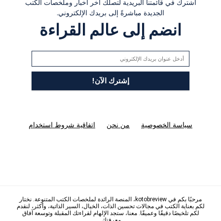
اشترك في قائمتنا البريدية لتصلك آخر أخبار وملخصات الكتب
الجديدة مباشرةً إلى بريدك الإلكتروني.
انضم إلى عالم القراءة
سياسة الخصوصية
من نحن
اتفاقية شروط استخدام
مرحبًا بكم في kotobreview، المنصة الرائدة لملخصات الكتب المتنوعة. نختار
لكم بعناية الكتب في مجالات تحسين الذات، الخيال، السير الذاتية، وأكثر، لنقدم
لكم تلخيصًا دقيقًا وعميقًا. معنا، ستجد الإلهام لقراءتك المقبلة وتوسعة آفاق
معرفتك.