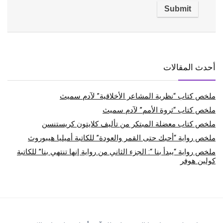
أحدث المقالات
ملخص كتاب “نظرية المشاعر الأخلاقية” لآدم سميث
ملخص كتاب “ثروة الأمم” لآدم سميث
ملخص كتاب معضلة المبتكر من تأليف كلايتون كريستنسن
ملخص رواية “أحبك حتى القمر والعودة” للكاتبة أميليا هيبوروث
ملخص رواية “يبدأ بنا “: الجزء الثاني من رواية إنها تنتهي بنا” للكاتبة
كولين هوفر