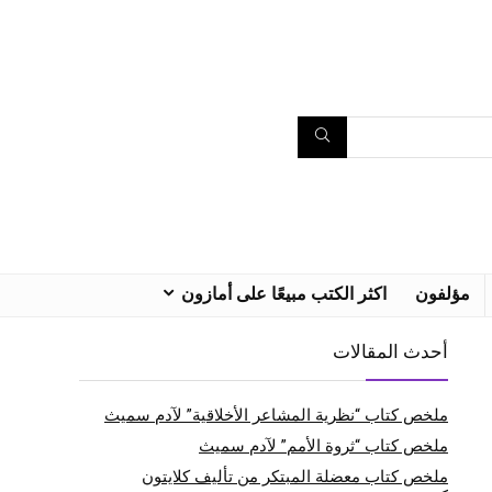
مؤلفون
اكثر الكتب مبيعًا على أمازون
أحدث المقالات
ملخص كتاب “نظرية المشاعر الأخلاقية” لآدم سميث
ملخص كتاب “ثروة الأمم” لآدم سميث
ملخص كتاب معضلة المبتكر من تأليف كلايتون