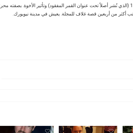
جيفري كلوغر هو مؤلف عدة كتب، بما في ذلك كتاب أبولو 13 (الذي نُشر أصلاً تحت عنوان القمر المفقود) وتأثير الأخوة. بصفته محر
، كتب أكثر من أربعين قصة غلاف للمجلة. يعيش في مدينة نيويورك.