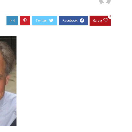
0
Save