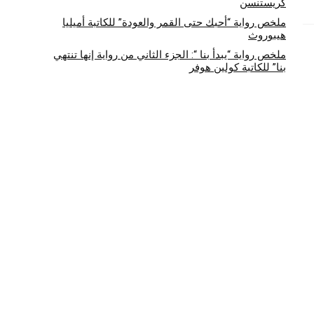
كريستنسن
ملخص رواية “أحبك حتى القمر والعودة” للكاتبة أميليا
هيبوروث
ملخص رواية “يبدأ بنا “: الجزء الثاني من رواية إنها تنتهي
بنا” للكاتبة كولين هوفر