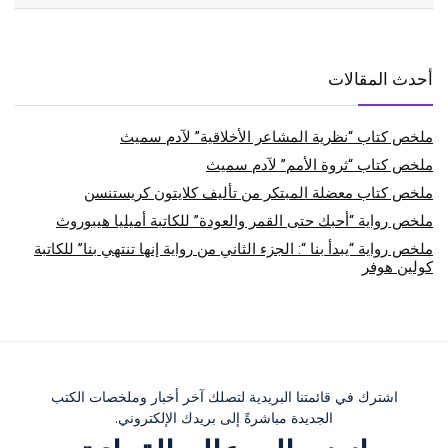
أحدث المقالات
ملخص كتاب “نظرية المشاعر الأخلاقية” لآدم سميث
ملخص كتاب “ثروة الأمم” لآدم سميث
ملخص كتاب معضلة المبتكر من تأليف كلايتون كريستنسن
ملخص رواية “أحبك حتى القمر والعودة” للكاتبة أميليا هيبوروث
ملخص رواية “يبدأ بنا “: الجزء الثاني من رواية إنها تنتهي بنا” للكاتبة
كولين هوفر
اشترك في قائمتنا البريدية لتصلك آخر أخبار وملخصات الكتب
الجديدة مباشرةً إلى بريدك الإلكتروني.