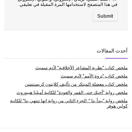
في هذا المتصفح لاستخدامها المرة المقبلة في تعليقي.
أحدث المقالات
ملخص كتاب “نظرية المشاعر الأخلاقية” لآدم سميث
ملخص كتاب “ثروة الأمم” لآدم سميث
ملخص كتاب معضلة المبتكر من تأليف كلايتون كريستنسن
ملخص رواية “أحبك حتى القمر والعودة” للكاتبة أميليا هيبوروث
ملخص رواية “يبدأ بنا “: الجزء الثاني من رواية إنها تنتهي بنا” للكاتبة
كولين هوفر