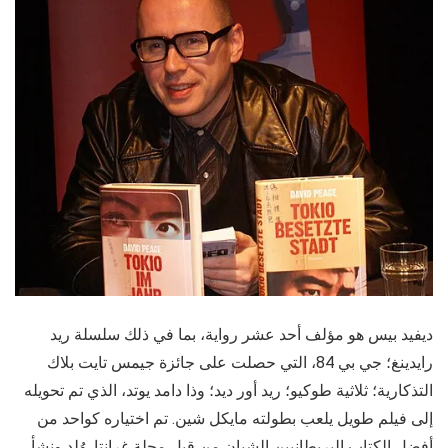
ديفيد بيس هو مؤلف أحد عشر رواية، بما في ذلك سلسلة ريد
رايدينغ؛ جي بي 84، التي حصلت على جائزة جيمس تايت بلاك
التذكارية؛ ثلاثية طوكيو؛ ريد أور ديد؛ وذا دامد يوتد، الذي تم تحويله
إلى فيلم طويل يلعب بطولته مايكل شين. تم اختياره كواحد من
أفضل الكتاب البريطانيين الشبان من قبل مجلة غرانتا. وُلد ونشأ