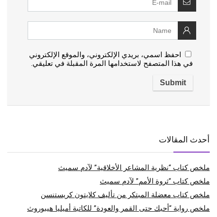
احفظ اسمي، بريدي الإلكتروني، والموقع الإلكتروني
في هذا المتصفح لاستخدامها المرة المقبلة في تعليقي.
أحدث المقالات
ملخص كتاب “نظرية المشاعر الأخلاقية” لآدم سميث
ملخص كتاب “ثروة الأمم” لآدم سميث
ملخص كتاب معضلة المبتكر من تأليف كلايتون كريستنسن
ملخص رواية “أحبك حتى القمر والعودة” للكاتبة أميليا هيبوروث