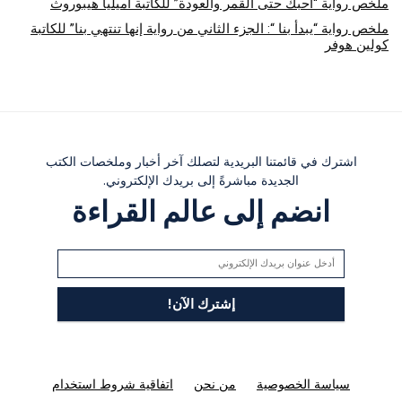
ملخص رواية “أحبك حتى القمر والعودة” للكاتبة أميليا هيبوروث
ملخص رواية “يبدأ بنا “: الجزء الثاني من رواية إنها تنتهي بنا” للكاتبة
كولين هوفر
اشترك في قائمتنا البريدية لتصلك آخر أخبار وملخصات الكتب
الجديدة مباشرةً إلى بريدك الإلكتروني.
انضم إلى عالم القراءة
سياسة الخصوصية
من نحن
اتفاقية شروط استخدام