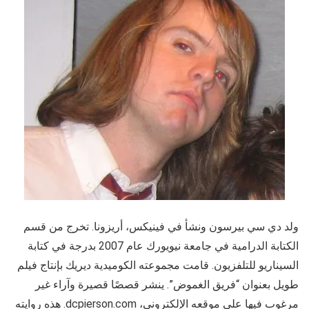
ولد دي سي بيرسون ونشأ في فينيكس، أريزونا. تخرج من قسم
الكتابة الدرامية في جامعة نيويورك عام 2007 بدرجة في كتابة
السيناريو للتلفزيون. قامت مجموعته الكوميدية ديريك بإنتاج فيلم
طويل بعنوان “فريق الغموض”. ينشر قصصًا قصيرة وآراء غير
مرغوب فيها على موقعه الإلكتروني، dcpierson.com. هذه روايته