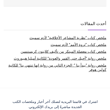
أحدث المقالات
ملخص كتاب “نظرية المشاعر الأخلاقية” لآدم سميث
ملخص كتاب “ثروة الأمم” لآدم سميث
ملخص كتاب معضلة المبتكر من تأليف كلايتون كريستنسن
ملخص رواية “أحبك حتى القمر والعودة” للكاتبة أميليا هيبوروث
ملخص رواية “يبدأ بنا “: الجزء الثاني من رواية إنها تنتهي بنا” للكاتبة
كولين هوفر
اشترك في قائمتنا البريدية لتصلك آخر أخبار وملخصات الكتب
الجديدة مباشرةً إلى بريدك الإلكتروني.