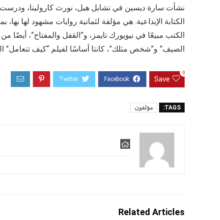
نشأت سارة ديسين في تشابل هيل، نورث كارولينا، ودرست 
الكتب مبيعًا في نيويورك تايمز، و”القفل والمفتاح”، أيضًا من
الصيف” و”شخص مثلك”، كانتا أساسًا لفيلم “كيف تتعامل” ا
0
Save
TAGS:
مؤلفون
Related Articles