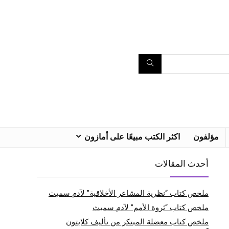
مؤلفون
اكثر الكتب مبيعًا على أمازون
أحدث المقالات
ملخص كتاب “نظرية المشاعر الأخلاقية” لآدم سميث
ملخص كتاب “ثروة الأمم” لآدم سميث
ملخص كتاب معضلة المبتكر من تأليف كلايتون