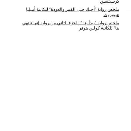
كريستنسن
ملخص رواية “أحبك حتى القمر والعودة” للكاتبة أميليا
هيبوروث
ملخص رواية “يبدأ بنا “: الجزء الثاني من رواية إنها تنتهي
بنا” للكاتبة كولين هوفر