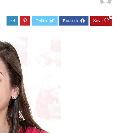
0
Save