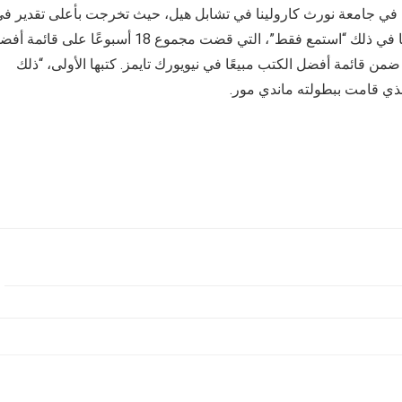
في جامعة نورث كارولينا في تشابل هيل، حيث تخرجت بأعلى تقدير ف
الكتابة الإبداعية. هي مؤلفة لثمانية روايات مشهود لها بها، بما في ذلك “استمع فقط”، التي قضت مجموع 18 أسبوعًا على ق
 ضمن قائمة أفضل الكتب مبيعًا في نيويورك تايمز. كتبها الأولى، “ذلك
لذي قامت ببطولته ماندي مور.