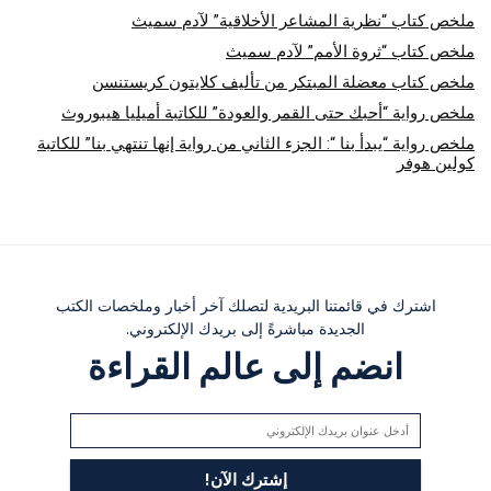
ملخص كتاب “نظرية المشاعر الأخلاقية” لآدم سميث
ملخص كتاب “ثروة الأمم” لآدم سميث
ملخص كتاب معضلة المبتكر من تأليف كلايتون كريستنسن
ملخص رواية “أحبك حتى القمر والعودة” للكاتبة أميليا هيبوروث
ملخص رواية “يبدأ بنا “: الجزء الثاني من رواية إنها تنتهي بنا” للكاتبة
كولين هوفر
اشترك في قائمتنا البريدية لتصلك آخر أخبار وملخصات الكتب
الجديدة مباشرةً إلى بريدك الإلكتروني.
انضم إلى عالم القراءة