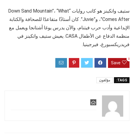
ستيف واتكينز هو كاتب روايات “Down Sand Mountain”، “What
Comes After”، و”Juvie”. كان أستاذًا متقاعدًا للصحافة والكتابة
الإبداعية وأدب حرب فيتنام، والآن يدرس يوغا أشتانجا ويعمل مع
منظمة الدفاع عن الأطفال CASA. يعيش ستيف واتكينز في
فريدريكسبورغ، فيرجينيا.
0
Save
TAGS:
مؤلفون