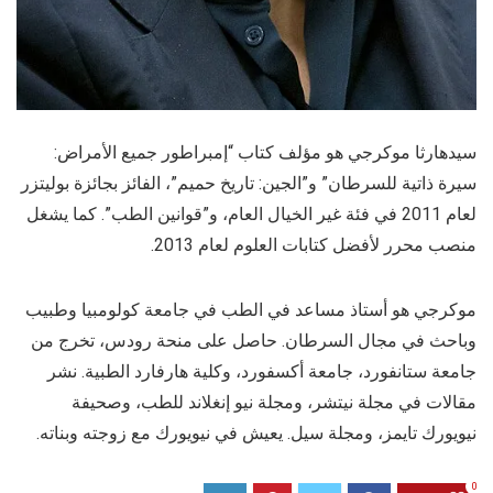
سيدهارثا موكرجي هو مؤلف كتاب “إمبراطور جميع الأمراض:
سيرة ذاتية للسرطان” و”الجين: تاريخ حميم”، الفائز بجائزة بوليتزر
لعام 2011 في فئة غير الخيال العام، و”قوانين الطب”. كما يشغل
منصب محرر لأفضل كتابات العلوم لعام 2013.
موكرجي هو أستاذ مساعد في الطب في جامعة كولومبيا وطبيب
وباحث في مجال السرطان. حاصل على منحة رودس، تخرج من
جامعة ستانفورد، جامعة أكسفورد، وكلية هارفارد الطبية. نشر
مقالات في مجلة نيتشر، ومجلة نيو إنغلاند للطب، وصحيفة
نيويورك تايمز، ومجلة سيل. يعيش في نيويورك مع زوجته وبناته.
0