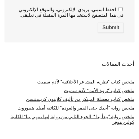
احفظ اسمي، بريدي الإلكتروني، والموقع الإلكتروني
في هذا المتصفح لاستخدامها المرة المقبلة في تعليقي.
أحدث المقالات
ملخص كتاب “نظرية المشاعر الأخلاقية” لآدم سميث
ملخص كتاب “ثروة الأمم” لآدم سميث
ملخص كتاب معضلة المبتكر من تأليف كلايتون كريستنسن
ملخص رواية “أحبك حتى القمر والعودة” للكاتبة أميليا هيبوروث
ملخص رواية “يبدأ بنا “: الجزء الثاني من رواية إنها تنتهي بنا” للكاتبة
كولين هوفر