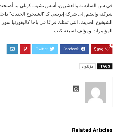
في سن السادسة والعشرين، أسس تشيب كونلي ما أصبحت ثاني 
شركته وانضم إلى شركة إيربنبي كـ “الشيخوخ الحديث” داخل ا
الشيخوخ الحديث، التي تمتلك فرعًا في باخا كاليفورنيا سو
المؤتمرات ومؤلف لسبعة كتب.
0
Save
TAGS:
مؤلفون
Related Articles