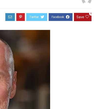
0
Save