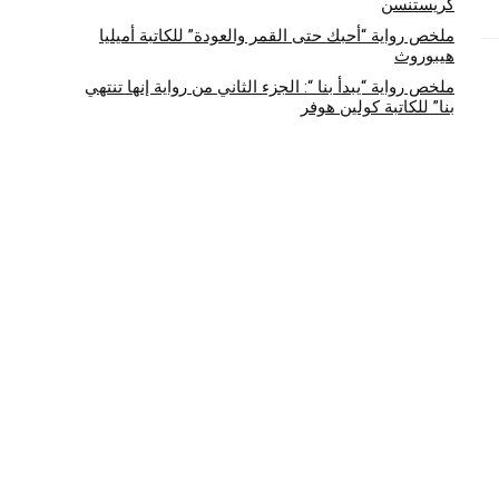
كريستنسن
ملخص رواية “أحبك حتى القمر والعودة” للكاتبة أميليا
هيبوروث
ملخص رواية “يبدأ بنا “: الجزء الثاني من رواية إنها تنتهي
بنا” للكاتبة كولين هوفر