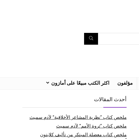
مؤلفون
اكثر الكتب مبيعًا على أمازون
أحدث المقالات
ملخص كتاب “نظرية المشاعر الأخلاقية” لآدم سميث
ملخص كتاب “ثروة الأمم” لآدم سميث
ملخص كتاب معضلة المبتكر من تأليف كلايتون