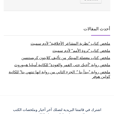
أحدث المقالات
ملخص كتاب “نظرية المشاعر الأخلاقية” لآدم سميث
ملخص كتاب “ثروة الأمم” لآدم سميث
ملخص كتاب معضلة المبتكر من تأليف كلايتون كريستنسن
ملخص رواية “أحبك حتى القمر والعودة” للكاتبة أميليا هيبوروث
ملخص رواية “يبدأ بنا “: الجزء الثاني من رواية إنها تنتهي بنا” للكاتبة
كولين هوفر
اشترك في قائمتنا البريدية لتصلك آخر أخبار وملخصات الكتب