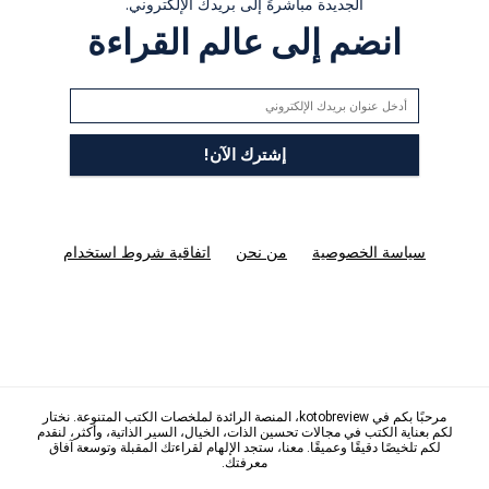
الجديدة مباشرةً إلى بريدك الإلكتروني.
انضم إلى عالم القراءة
سياسة الخصوصية
من نحن
اتفاقية شروط استخدام
مرحبًا بكم في kotobreview، المنصة الرائدة لملخصات الكتب المتنوعة. نختار
لكم بعناية الكتب في مجالات تحسين الذات، الخيال، السير الذاتية، وأكثر، لنقدم
لكم تلخيصًا دقيقًا وعميقًا. معنا، ستجد الإلهام لقراءتك المقبلة وتوسعة آفاق
معرفتك.