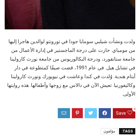
ولدت ونشأت شيلبي سومايا جودا في تورونتو لوالدين هاجرا إليها
من مومباي. حازت على درجة الماجستير في إدارة الأعمال من
جامعة ستانفورد، ودرجة البكالوريوس من جامعة نورث كارولينا
في تشابل هيل. في عام 1991، قضت صيفًا كمتطوعة في دار
أيتام هندية. وُلدت في كندا وعاشت في نيويورك ونورث كارولينا
وكاليفورنيا. تعيش الآن في دالاس مع زوجها وأطفالها. هذه روايتها
الأولى.
0
Save
TAGS:
مؤلفون