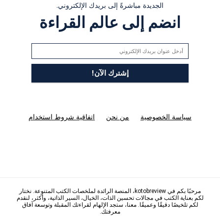
الجديدة مباشرةً إلى بريدك الإلكتروني.
انضم إلى عالم القراءة
سياسة الخصوصية
من نحن
اتفاقية شروط استخدام
مرحبًا بكم في kotobreview، المنصة الرائدة لملخصات الكتب المتنوعة. نختار
لكم بعناية الكتب في مجالات تحسين الذات، الخيال، السير الذاتية، وأكثر، لنقدم
لكم تلخيصًا دقيقًا وعميقًا. معنا، ستجد الإلهام لقراءتك المقبلة وتوسعة آفاق
معرفتك.