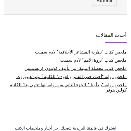
أحدث المقالات
ملخص كتاب “نظرية المشاعر الأخلاقية” لآدم سميث
ملخص كتاب “ثروة الأمم” لآدم سميث
ملخص كتاب معضلة المبتكر من تأليف كلايتون كريستنسن
ملخص رواية “أحبك حتى القمر والعودة” للكاتبة أميليا هيبوروث
ملخص رواية “يبدأ بنا “: الجزء الثاني من رواية إنها تنتهي بنا” للكاتبة
كولين هوفر
اشترك في قائمتنا البريدية لتصلك آخر أخبار وملخصات الكتب