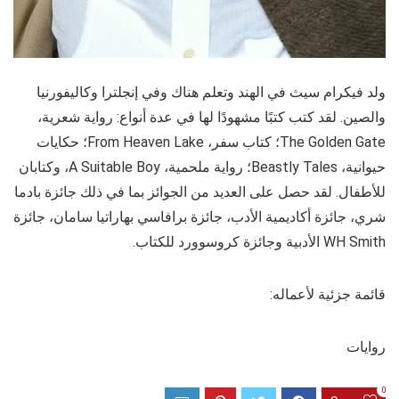
ولد فيكرام سيث في الهند وتعلم هناك وفي إنجلترا وكاليفورنيا
والصين. لقد كتب كتبًا مشهودًا لها في عدة أنواع: رواية شعرية،
The Golden Gate؛ كتاب سفر، From Heaven Lake؛ حكايات
حيوانية، Beastly Tales؛ رواية ملحمية، A Suitable Boy، وكتابان
للأطفال. لقد حصل على العديد من الجوائز بما في ذلك جائزة بادما
شري، جائزة أكاديمية الأدب، جائزة برافاسي بهاراتيا سامان، جائزة
WH Smith الأدبية وجائزة كروسوورد للكتاب.
قائمة جزئية لأعماله:
روايات
0