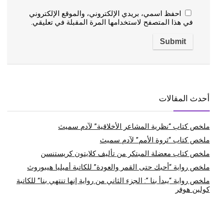
احفظ اسمي، بريدي الإلكتروني، والموقع الإلكتروني
في هذا المتصفح لاستخدامها المرة المقبلة في تعليقي.
أحدث المقالات
ملخص كتاب “نظرية المشاعر الأخلاقية” لآدم سميث
ملخص كتاب “ثروة الأمم” لآدم سميث
ملخص كتاب معضلة المبتكر من تأليف كلايتون كريستنسن
ملخص رواية “أحبك حتى القمر والعودة” للكاتبة أميليا هيبوروث
ملخص رواية “يبدأ بنا “: الجزء الثاني من رواية إنها تنتهي بنا” للكاتبة
كولين هوفر