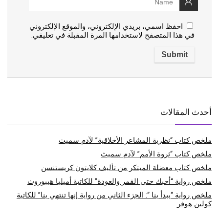
احفظ اسمي، بريدي الإلكتروني، والموقع الإلكتروني
في هذا المتصفح لاستخدامها المرة المقبلة في تعليقي.
أحدث المقالات
ملخص كتاب “نظرية المشاعر الأخلاقية” لآدم سميث
ملخص كتاب “ثروة الأمم” لآدم سميث
ملخص كتاب معضلة المبتكر من تأليف كلايتون كريستنسن
ملخص رواية “أحبك حتى القمر والعودة” للكاتبة أميليا هيبوروث
ملخص رواية “يبدأ بنا “: الجزء الثاني من رواية إنها تنتهي بنا” للكاتبة
كولين هوفر