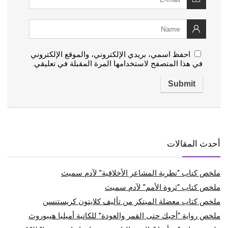
احفظ اسمي، بريدي الإلكتروني، والموقع الإلكتروني
في هذا المتصفح لاستخدامها المرة المقبلة في تعليقي.
أحدث المقالات
ملخص كتاب “نظرية المشاعر الأخلاقية” لآدم سميث
ملخص كتاب “ثروة الأمم” لآدم سميث
ملخص كتاب معضلة المبتكر من تأليف كلايتون كريستنسن
ملخص رواية “أحبك حتى القمر والعودة” للكاتبة أميليا هيبوروث