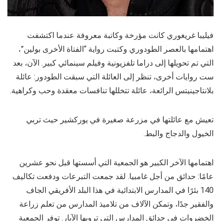
فيليبا غريغوري كانت مؤرخة وكاتبة معروفة عندما اكتشفت
اهتمامها بالعصر الطودوري وكتبت رواية “الفتاة الأخرى بولين”،
التي تم تحويلها إلى دراما تلفزيونية وفيلم سينمائي كبير. الآن، بعد
ست روايات أخرى، تنظر إلى العائلة التي سبقت الطودور: عائلة
بلانتاجينيتس الرائعة، عائلة تتخللها تنافسات معقدة وحب وكراهية.
تعيش مع عائلتها في مزرعة صغيرة في يوركشير حيث تربي
الخيول والدجاج والبط.
اهتمامها الآخر الكبير هو الجمعية التي أسستها قبل نحو عشرين
عامًا: حدائق من أجل غامبيا. لقد جمعت التبرعات ودفعت تكاليف
140 بئرًا في المدارس الابتدائية في هذا البلد الأفريقي الجاف
والفقير جدًا، وتمكن الآلاف من تلاميذ المدارس من تعلم زراعة
الخضروات في حدائق المدارس التي ترويها الآبار. توفر الجمعية