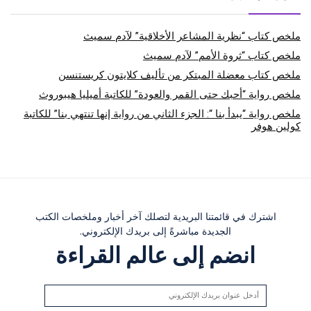
ملخص كتاب “نظرية المشاعر الأخلاقية” لآدم سميث
ملخص كتاب “ثروة الأمم” لآدم سميث
ملخص كتاب معضلة المبتكر من تأليف كلايتون كريستنسن
ملخص رواية “أحبك حتى القمر والعودة” للكاتبة أميليا هيبوروث
ملخص رواية “يبدأ بنا “: الجزء الثاني من رواية إنها تنتهي بنا” للكاتبة
كولين هوفر
اشترك في قائمتنا البريدية لتصلك آخر أخبار وملخصات الكتب
الجديدة مباشرةً إلى بريدك الإلكتروني.
انضم إلى عالم القراءة