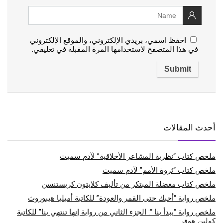
احفظ اسمي، بريدي الإلكتروني، والموقع الإلكتروني
في هذا المتصفح لاستخدامها المرة المقبلة في تعليقي.
أحدث المقالات
ملخص كتاب “نظرية المشاعر الأخلاقية” لآدم سميث
ملخص كتاب “ثروة الأمم” لآدم سميث
ملخص كتاب معضلة المبتكر من تأليف كلايتون كريستنسن
ملخص رواية “أحبك حتى القمر والعودة” للكاتبة أميليا هيبوروث
ملخص رواية “يبدأ بنا “: الجزء الثاني من رواية إنها تنتهي بنا” للكاتبة
كولين هوفر