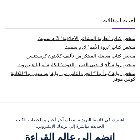
أحدث المقالات
ملخص كتاب “نظرية المشاعر الأخلاقية” لآدم سميث
ملخص كتاب “ثروة الأمم” لآدم سميث
ملخص كتاب معضلة المبتكر من تأليف كلايتون كريستنسن
ملخص رواية “أحبك حتى القمر والعودة” للكاتبة أميليا هيبوروث
ملخص رواية “يبدأ بنا “: الجزء الثاني من رواية إنها تنتهي بنا” للكاتبة
كولين هوفر
اشترك في قائمتنا البريدية لتصلك آخر أخبار وملخصات الكتب
الجديدة مباشرةً إلى بريدك الإلكتروني.
انضم إلى عالم القراءة