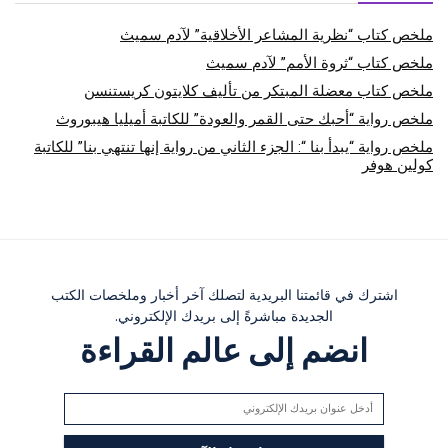
ملخص كتاب “نظرية المشاعر الأخلاقية” لآدم سميث
ملخص كتاب “ثروة الأمم” لآدم سميث
ملخص كتاب معضلة المبتكر من تأليف كلايتون كريستنسن
ملخص رواية “أحبك حتى القمر والعودة” للكاتبة أميليا هيبوروث
ملخص رواية “يبدأ بنا “: الجزء الثاني من رواية إنها تنتهي بنا” للكاتبة
كولين هوفر
اشترك في قائمتنا البريدية لتصلك آخر أخبار وملخصات الكتب
الجديدة مباشرةً إلى بريدك الإلكتروني.
انضم إلى عالم القراءة