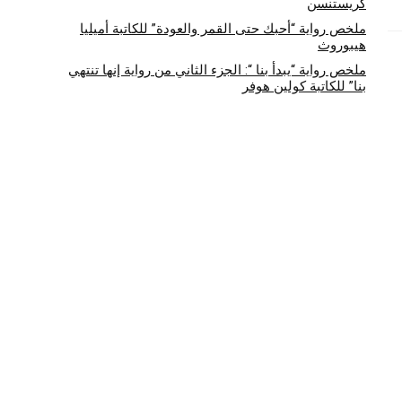
كريستنسن
ملخص رواية “أحبك حتى القمر والعودة” للكاتبة أميليا
هيبوروث
ملخص رواية “يبدأ بنا “: الجزء الثاني من رواية إنها تنتهي
بنا” للكاتبة كولين هوفر