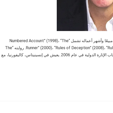
كريستوفر رايخ هو كاتب أمريكي متصدر قائمة الكتب الأكثر مبيعًا وأشهر أعماله تشمل “Numbered Account” (1998)، “The
Runner” (2000)، “Rules of Deception” (2008)، “Rules of Vengeance” (2009)، “The Prince of Risk” (2013). روايته “The
Patriots Club” فازت بجائزة أفضل رواية من قبل جمعية كتاب الإثارة الدولية في عام 2006. يعيش في إنسينيتاس، كاليفورنيا، مع