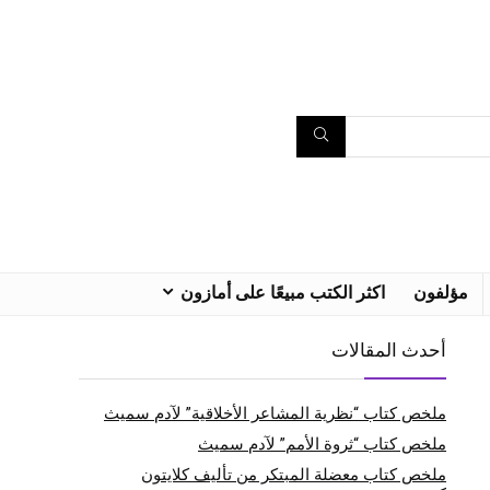
مؤلفون
اكثر الكتب مبيعًا على أمازون
أحدث المقالات
ملخص كتاب “نظرية المشاعر الأخلاقية” لآدم سميث
ملخص كتاب “ثروة الأمم” لآدم سميث
ملخص كتاب معضلة المبتكر من تأليف كلايتون