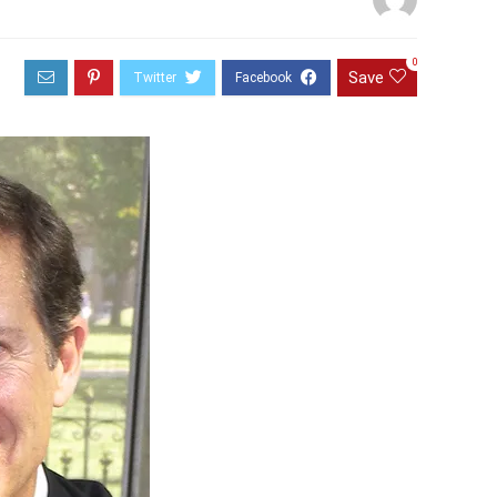
0
Save