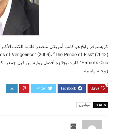
زوجته وابنتيه.
0
Save
TAGS:
مؤلفون