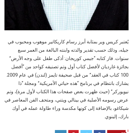
يُعتبر كريس وير بمثابة أبرز رسام كاريكاتير موهوب ومحبوب في
جيله، وذلك حسب تقدير والدته وابنته البالغة من العمر سبع
سنوات. فاز كتابه “جيمي كوريجان: أذكى طفل على وجه الأرض”
بجائزة غارديان لأفضل كتاب أول وتم تصنيفه كواحد من “أفضل
100 كتاب في العقد” من قبل صحيفة تايمز (لندن) في عام 2009.
يشارك بانتظام في برنامج “هذه حياتي الأمريكية” ومجلة “ذا
نيويوركر” (حيث ظهرت بعض صفحات هذا الكتاب لأول مرة)، وتم
عرض رسومه الأصلية في بينالي ويتني، ومتحف الفن المعاصر في
شيكاغو، بالإضافة إلى كونها مكدسة وراء طاولة عمله في أوك
بارك، إلينوي.
0