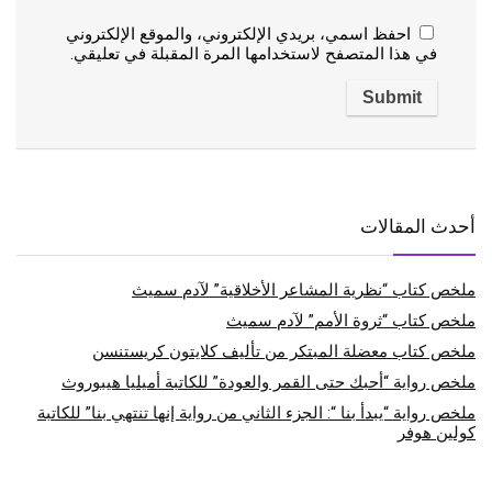
احفظ اسمي، بريدي الإلكتروني، والموقع الإلكتروني
في هذا المتصفح لاستخدامها المرة المقبلة في تعليقي.
أحدث المقالات
ملخص كتاب “نظرية المشاعر الأخلاقية” لآدم سميث
ملخص كتاب “ثروة الأمم” لآدم سميث
ملخص كتاب معضلة المبتكر من تأليف كلايتون كريستنسن
ملخص رواية “أحبك حتى القمر والعودة” للكاتبة أميليا هيبوروث
ملخص رواية “يبدأ بنا “: الجزء الثاني من رواية إنها تنتهي بنا” للكاتبة
كولين هوفر