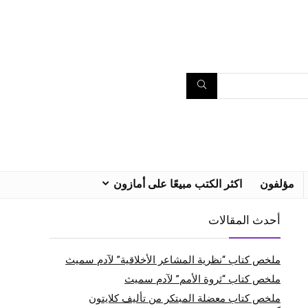
مؤلفون
اكثر الكتب مبيعًا على أمازون
أحدث المقالات
ملخص كتاب “نظرية المشاعر الأخلاقية” لآدم سميث
ملخص كتاب “ثروة الأمم” لآدم سميث
ملخص كتاب معضلة المبتكر من تأليف كلايتون