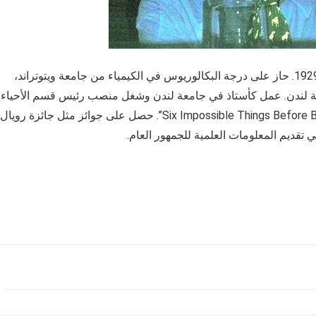
لويس وولبرت هو عالم أحياء وكاتب بريطاني، وُلد في عام 1929. حاز على درجة البكالوريوس في الكيمياء من جامعة ويتوتراند،
عة لندن. عمل كأستاذ في جامعة لندن وشغل منصب رئيس قسم الأحياء
الخلوية. من أبرز أعماله “Malignant Sadness” و”Six Impossible Things Before Breakfast”. حصل على جوائز مثل جائزة رويال
قديم المعلومات العلمية للجمهور العام.