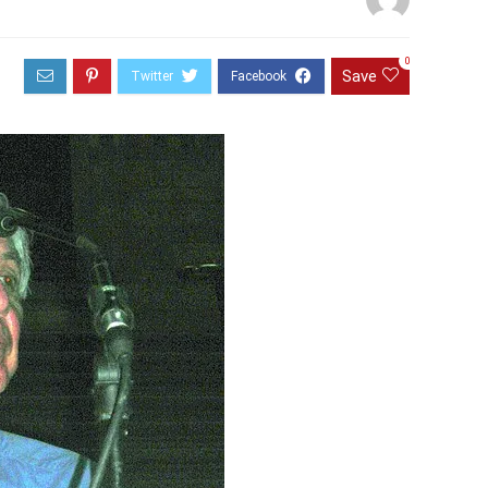
0
Save