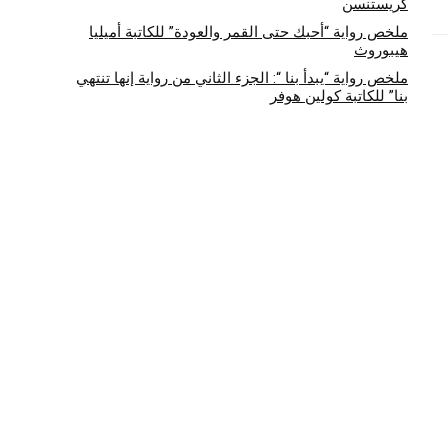
كريستنسن
ملخص رواية “أحبك حتى القمر والعودة” للكاتبة أميليا
هيبوروث
ملخص رواية “يبدأ بنا “: الجزء الثاني من رواية إنها تنتهي
بنا” للكاتبة كولين هوفر