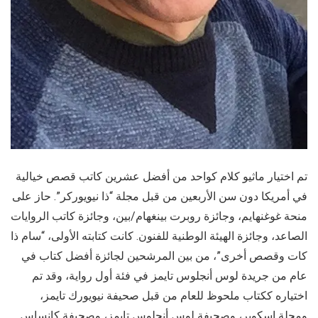
تم اختيار ماثيو كلام كواحد من أفضل عشرين كاتب قصص خيالية
في أمريكا دون سن الأربعين من قبل مجلة “ذا نيويوركر”. حاز على
منحة غوغنهايم، وجائزة روبرت بينغهام/بين، وجائزة كاتب الروايات
الصاعد، وجائزة الهيئة الوطنية للفنون. كانت كتابته الأولى، “سام ذا
كات وقصص أخرى”، من بين المرشحين لجائزة أفضل كتاب في
عام من جريدة لوس أنجلوس تايمز في فئة أول رواية، وقد تم
اختياره ككتاب ملحوظ للعام من قبل صحيفة نيويورك تايمز،
ومجلة إسكوير، وصحيفة لوس أنجلوس تايمز، وصحيفة كانساس