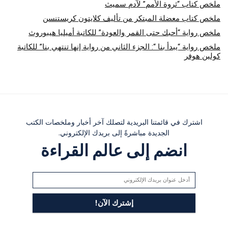
ملخص كتاب “ثروة الأمم” لآدم سميث
ملخص كتاب معضلة المبتكر من تأليف كلايتون كريستنسن
ملخص رواية “أحبك حتى القمر والعودة” للكاتبة أميليا هيبوروث
ملخص رواية “يبدأ بنا “: الجزء الثاني من رواية إنها تنتهي بنا” للكاتبة
كولين هوفر
اشترك في قائمتنا البريدية لتصلك آخر أخبار وملخصات الكتب
الجديدة مباشرةً إلى بريدك الإلكتروني.
انضم إلى عالم القراءة